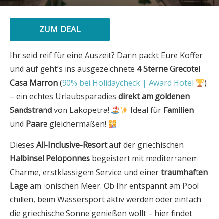
ZUM DEAL
Ihr seid reif für eine Auszeit? Dann packt Eure Koffer
und auf geht’s ins ausgezeichnete
4 Sterne
Grecotel
Casa Marron
(
90% bei Holidaycheck | Award Hotel
)
– ein echtes Urlaubsparadies
direkt am goldenen
Sandstrand
von Lakopetra!
Ideal für
Familien
und
Paare
gleichermaßen!
Dieses
All-Inclusive-Resort
auf der griechischen
Halbinsel Peloponnes
begeistert mit mediterranem
Charme, erstklassigem Service und einer
traumhaften
Lage
am Ionischen Meer. Ob Ihr entspannt am Pool
chillen, beim Wassersport aktiv werden oder einfach
die griechische Sonne genießen wollt – hier findet