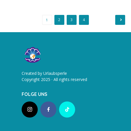
Beitragsnavigation
2
3
4
1
Created by Urlaubsperle
Copyright 2025 · All rights reserved
FOLGE UNS