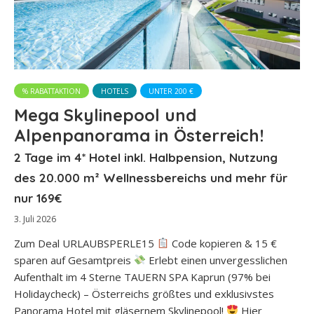
% RABATTAKTION
HOTELS
UNTER 200 €
Mega Skylinepool und
Alpenpanorama in Österreich!
2 Tage im 4* Hotel inkl. Halbpension, Nutzung
des 20.000 m² Wellnessbereichs und mehr für
nur 169€
3. Juli 2026
Zum Deal URLAUBSPERLE15
Code kopieren & 15 €
sparen auf Gesamtpreis
Erlebt einen unvergesslichen
Aufenthalt im 4 Sterne TAUERN SPA Kaprun (97% bei
Holidaycheck) – Österreichs größtes und exklusivstes
Panorama Hotel mit gläsernem Skylinepool!
Hier