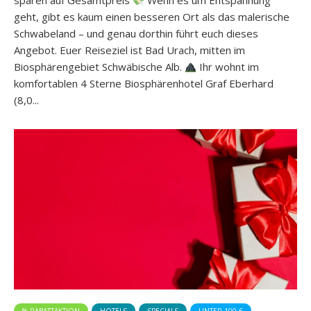
sparen auf Gesamtpreis
Wenn es um Entspannung
geht, gibt es kaum einen besseren Ort als das malerische
Schwabeland – und genau dorthin führt euch dieses
Angebot. Euer Reiseziel ist Bad Urach, mitten im
Biosphärengebiet Schwäbische Alb.
Ihr wohnt im
komfortablen 4 Sterne Biosphärenhotel Graf Eberhard
(8,0...
% RABATTAKTION
HOTELS
SPECIALS
UNTER 100 €