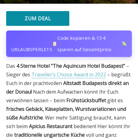
ZUM DEAL
Code kopieren & 15 €
URLAUBSPERLE15
sparen auf Gesamtpreis
Das
4 Sterne Hotel “The Aquincum Hotel Budapest”
–
Sieger des
Traveller’s Choice Award in 2022
– begrüßt
Euch in der prachtvollen
Altstadt Budapests direkt an
der Donau!
Nach dem Aufwachen könnt Ihr Euch
verwöhnen lassen – beim
Frühstücksbuffet
gibt es
frisches Gebäck, Käseplatten, Wurstvariationen und
süße Aufstriche
. Wer mehr Sättigung braucht, kann
sich beim
Apicius Restaurant
bedienen! Hier könnt Ihr
die
traditionelle ungarische Küche
voll und ganz