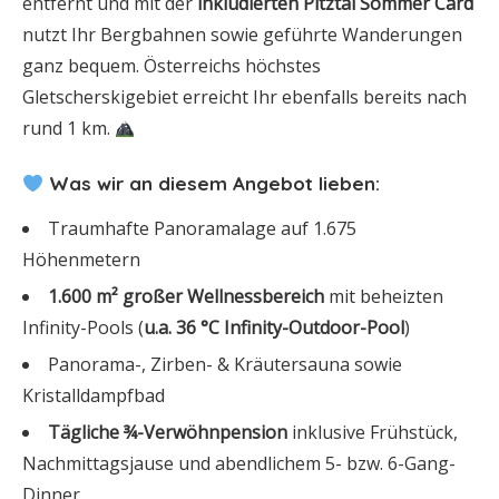
entfernt und mit der
inkludierten Pitztal Sommer Card
nutzt Ihr Bergbahnen sowie geführte Wanderungen
ganz bequem. Österreichs höchstes
Gletscherskigebiet erreicht Ihr ebenfalls bereits nach
rund 1 km.
Was wir an diesem Angebot lieben:
Traumhafte Panoramalage auf 1.675
Höhenmetern
1.600 m² großer Wellnessbereich
mit beheizten
Infinity-Pools (
u.a. 36 °C Infinity-Outdoor-Pool
)
Panorama-, Zirben- & Kräutersauna sowie
Kristalldampfbad
Tägliche ¾-Verwöhnpension
inklusive Frühstück,
Nachmittagsjause und abendlichem 5- bzw. 6-Gang-
Dinner