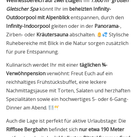
Wellnessbereich auf zwei Etagen
. Im
1.600 m² großen
Gletscher Spa
könnt Ihr im
beheizten Infinity-
Outdoorpool mit Alpenblick
entspannen, durch den
Infinity-Indoorpool
gleiten oder in der
Panorama
-,
Zirben- oder
Kräutersauna
abschalten.
Stylische
Ruhebereiche mit Blick in die Natur sorgen zusätzlich
für pure Entspannung.
Kulinarisch werdet Ihr mit einer
täglichen ¾-
Verwöhnpension
verwöhnt: Freut Euch auf ein
reichhaltiges Frühstücksbuffet, eine leckere
Nachmittagsjause mit Torten, Salaten und herzhaften
Spezialitäten sowie ein hochwertiges 5- oder 6-Gang-
Dinner am Abend.
Auch die Lage ist perfekt für aktive Urlaubstage: Die
Rifflsee Bergbahn
befindet sich
nur etwa 190 Meter