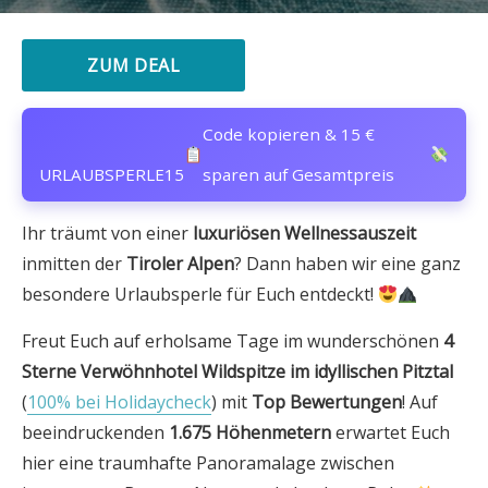
ZUM DEAL
Code kopieren & 15 €
URLAUBSPERLE15
sparen auf Gesamtpreis
Ihr träumt von einer
luxuriösen Wellnessauszeit
inmitten der
Tiroler Alpen
? Dann haben wir eine ganz
besondere Urlaubsperle für Euch entdeckt!
Freut Euch auf erholsame Tage im wunderschönen
4
Sterne Verwöhnhotel Wildspitze im idyllischen Pitztal
(
100% bei Holidaycheck
) mit
Top Bewertungen
! Auf
beeindruckenden
1.675 Höhenmetern
erwartet Euch
hier eine traumhafte Panoramalage zwischen