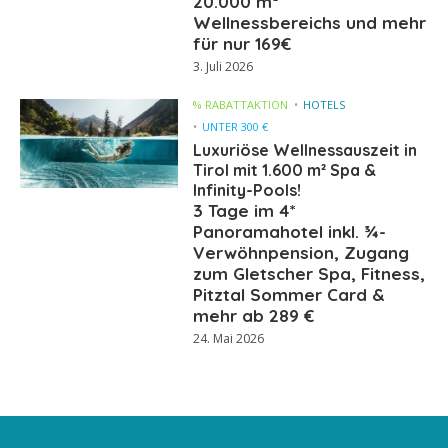
20.000 m²
Wellnessbereichs und mehr
für nur 169€
3. Juli 2026
% RABATTAKTION
HOTELS
UNTER 300 €
Luxuriöse Wellnessauszeit in
Tirol mit 1.600 m² Spa &
Infinity-Pools!
3 Tage im 4*
Panoramahotel inkl. ¾-
Verwöhnpension, Zugang
zum Gletscher Spa, Fitness,
Pitztal Sommer Card &
mehr ab 289 €
24. Mai 2026