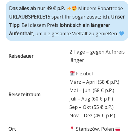
Das alles ab nur 49 € p.P.
 Mit dem Rabattcode 
URLAUBSPERLE15
 spart Ihr sogar zusätzlich. 
Unser 
Tipp:
 Bei diesem Preis
 lohnt sich ein längerer 
Aufenthalt
, um die gesamte Vielfalt zu genießen. 
2 Tage – gegen Aufpreis
Reisedauer
länger
Flexibel
März – April (58 € p.P.)
Mai – Juni (58 € p.P.)
Reisezeitraum
Juli – Aug (60 € p.P.)
Sep – Okt (55 € p.P.)
Nov – Dez (49 € p.P.)
Ort
Staniszów, Polen