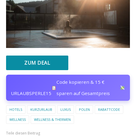
ZUM DEAL
Code kopieren & 15 €
URLAUBSPERLE15
sparen auf Gesamtpreis
HOTELS
KURZURLAUB
LUXUS
POLEN
RABATTCODE
WELLNESS
WELLNESS & THERMEN
Teile diesen Beitrag