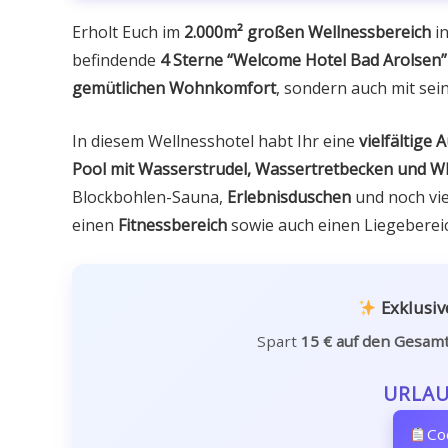
Erholt Euch im
2.000m² großen Wellnessbereich
in
befindende
4 Sterne “Welcome Hotel Bad Arolsen
gemütlichen Wohnkomfort
, sondern auch mit sei
In diesem Wellnesshotel habt Ihr eine
vielfältige
Pool mit Wasserstrudel, Wassertretbecken und Wh
Blockbohlen-Sauna,
Erlebnisduschen
und noch vi
einen
Fitnessbereich
sowie auch einen Liegeberei
Exklusive
Spart
15 € auf den Gesam
URLAU
Co