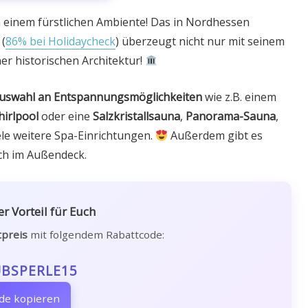
 einem fürstlichen Ambiente! Das in Nordhessen
”
(
86% bei Holidaycheck
) überzeugt nicht nur mit seinem
ner historischen Architektur!
 Auswahl an Entspannungsmöglichkeiten
wie z.B. einem
irlpool
oder eine
Salzkristallsauna
,
Panorama-Sauna
,
ele weitere Spa-Einrichtungen.
Außerdem gibt es
ch im Außendeck.
r Vorteil für Euch
tpreis
mit folgendem Rabattcode:
BSPERLE15
de kopieren