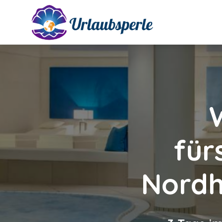
für
Nordh