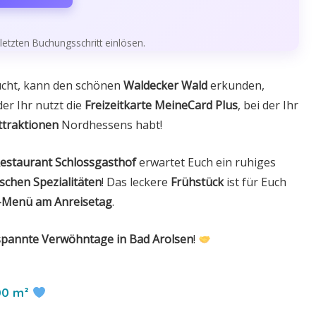
etzten Buchungsschritt einlösen.
cht, kann den schönen
Waldecker Wald
erkunden,
der Ihr nutzt die
Freizeitkarte MeineCard Plus
, bei der Ihr
ttraktionen
Nordhessens habt!
estaurant Schlossgasthof
erwartet Euch ein ruhiges
ischen Spezialitäten
! Das leckere
Frühstück
ist für Euch
e-Menü am Anreisetag
.
spannte Verwöhntage in Bad Arolsen
!
00 m²