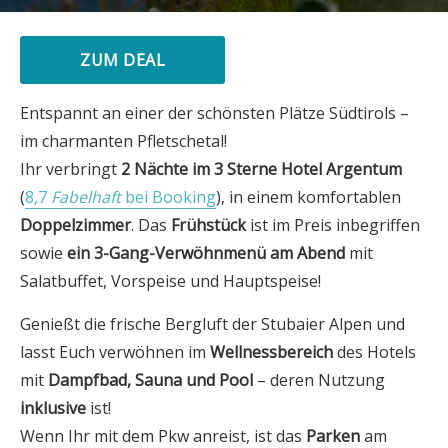
ZUM DEAL
Entspannt an einer der schönsten Plätze Südtirols –
im charmanten Pfletschetal!
Ihr verbringt
2 Nächte im 3 Sterne Hotel Argentum
(
8,7
Fabelhaft
bei Booking
), in einem komfortablen
Doppelzimmer
. Das
Frühstück
ist im Preis inbegriffen
sowie
ein 3-Gang-Verwöhnmenü am Abend
mit
Salatbuffet, Vorspeise und Hauptspeise!
Genießt die frische Bergluft der Stubaier Alpen und
lasst Euch verwöhnen im
Wellnessbereich
des Hotels
mit
Dampfbad, Sauna und Pool
– deren Nutzung
inklusive
ist!
Wenn Ihr mit dem Pkw anreist, ist das
Parken
am